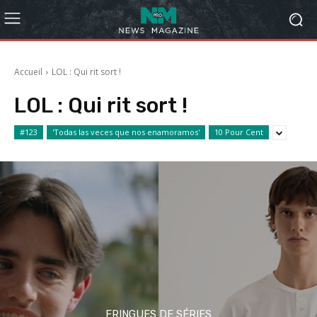
Accueil
LOL : Qui rit sort !
LOL : Qui rit sort !
#123
'Todas las veces que nos enamoramos'
10 Pour Cent
FRINGUES DE SÉRIES