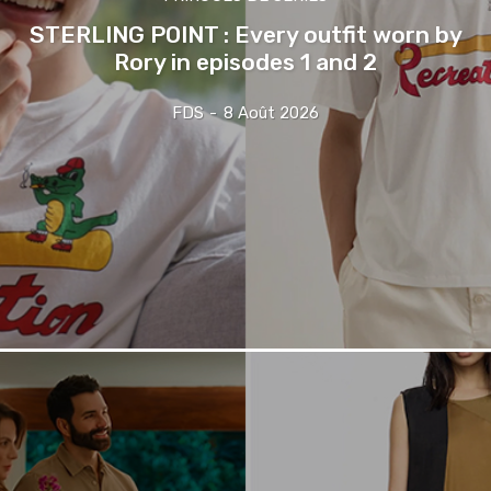
STERLING POINT : Every outfit worn by
Rory in episodes 1 and 2
FDS
-
8 Août 2026