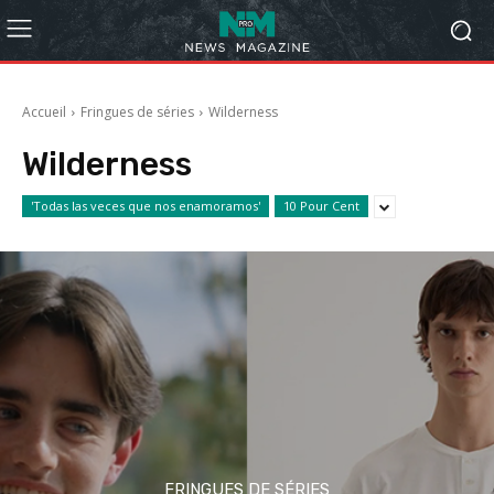
Accueil
Fringues de séries
Wilderness
Wilderness
'Todas las veces que nos enamoramos'
10 Pour Cent
FRINGUES DE SÉRIES