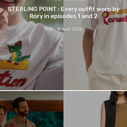
STERLING POINT : Every outfit worn by
Rory in episodes 1 and 2
FDS
-
8 Août 2026