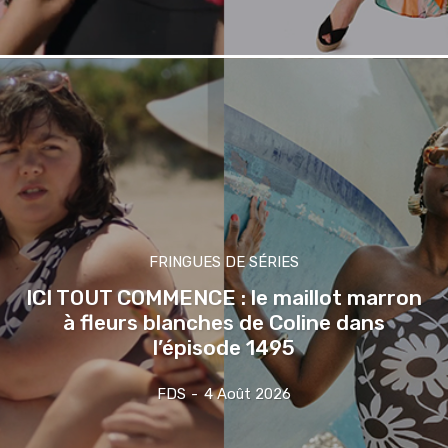
FRINGUES DE SÉRIES
ICI TOUT COMMENCE : le maillot marron
à fleurs blanches de Coline dans
l’épisode 1495
FDS
-
4 Août 2026