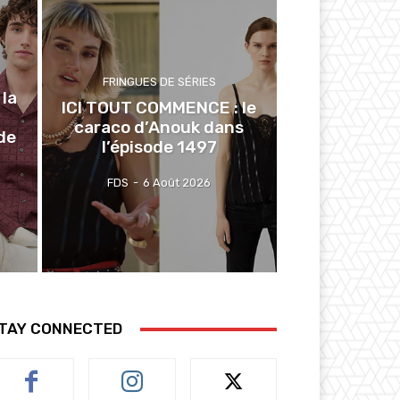
FRINGUES DE SÉRIES
la
ICI TOUT COMMENCE : le
caraco d’Anouk dans
de
l’épisode 1497
FDS
-
6 Août 2026
TAY CONNECTED