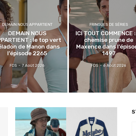
DEMAIN NOUS APPARTIENT
FRINGUES DE SÉRIES
DEMAIN NOUS
ICI TOUT COMMENCE : 
PARTIENT : le top vert
chemise prune de
éladon de Manon dans
Maxence dans l’épiso
l’épisode 2265
1497
FDS
-
7 Août 2026
FDS
-
6 Août 2026
S