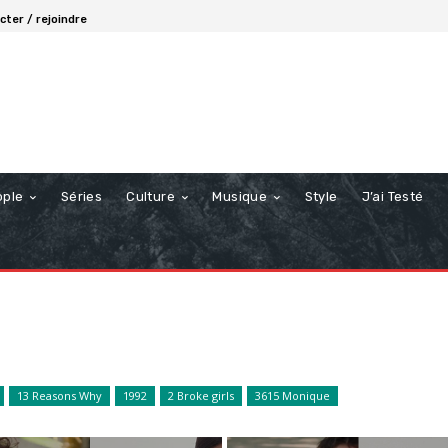
ter / rejoindre
ople
Séries
Culture
Musique
Style
J’ai Testé
13 Reasons Why
1992
2 Broke girls
3615 Monique