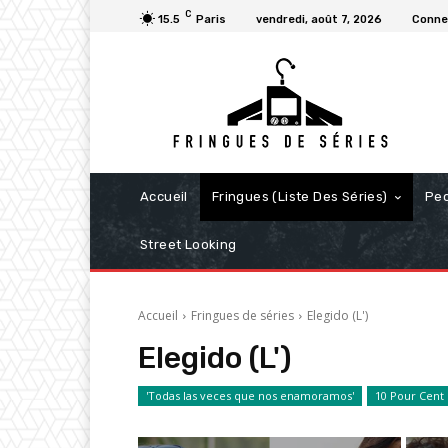
C
15.5
Paris
vendredi, août 7, 2026
Connec
Accueil
Fringues (Liste Des Séries)
Pe
Street Looking
Accueil
Fringues de séries
Elegido (L')
Elegido (L')
'Todas las veces que nos enamoramos'
10 Pour Cent