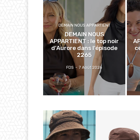
DEMAIN NOUS APPARTIENT
DEMAIN NOUS
APPARTIENT : le top noir
AP
d’Aurore dans l’épisode
c
2265
FDS
-
7 Août 2026