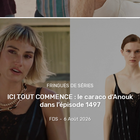
FRINGUES DE SÉRIES
ICI TOUT COMMENCE : le caraco d’Anouk
dans l’épisode 1497
FDS
-
6 Août 2026