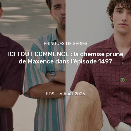
FRINGUES DE SÉRIES
ICI TOUT COMMENCE : la chemise prune
de Maxence dans l’épisode 1497
FDS
-
6 Août 2026