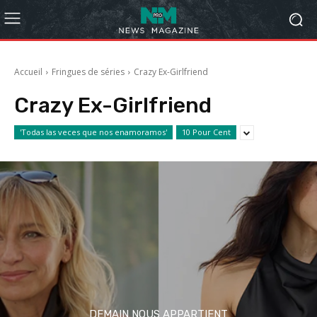
Accueil
Fringues de séries
Crazy Ex-Girlfriend
Crazy Ex-Girlfriend
'Todas las veces que nos enamoramos'
10 Pour Cent
DEMAIN NOUS APPARTIENT