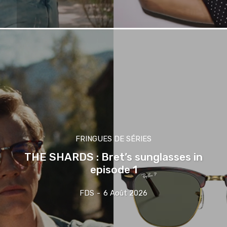
FRINGUES DE SÉRIES
THE SHARDS : Bret’s sunglasses in
episode 1
FDS
-
6 Août 2026