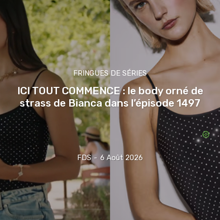
FRINGUES DE SÉRIES
ICI TOUT COMMENCE : le body orné de
strass de Bianca dans l’épisode 1497
FDS
-
6 Août 2026