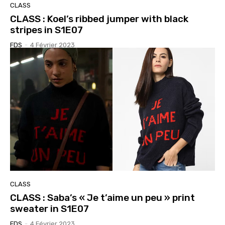
CLASS
CLASS : Koel’s ribbed jumper with black
stripes in S1E07
FDS
-
4 Février 2023
CLASS
CLASS : Saba’s « Je t’aime un peu » print
sweater in S1E07
FDS
-
4 Février 2023