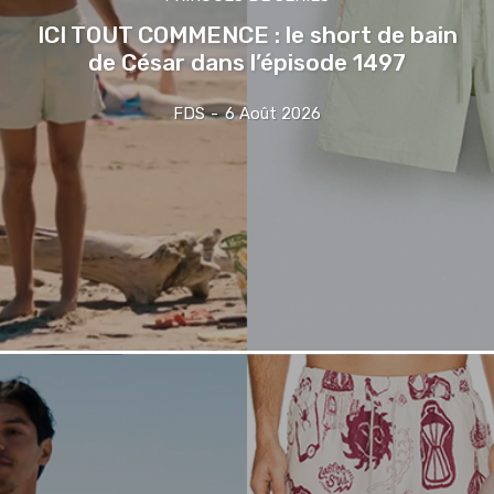
ICI TOUT COMMENCE : le short de bain
de César dans l’épisode 1497
FDS
-
6 Août 2026