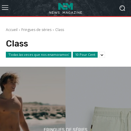
Accueil
Fringues de séries
Class
Class
'Todas las veces que nos enamoramos'
10 Pour Cent
FRINGUES DE SÉRIES