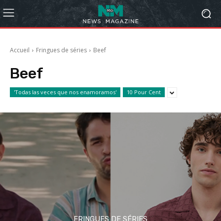
Accueil
Fringues de séries
Beef
Beef
'Todas las veces que nos enamoramos'
10 Pour Cent
FRINGUES DE SÉRIES