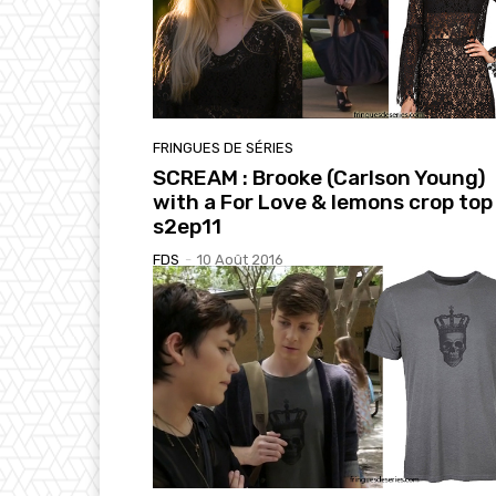
FRINGUES DE SÉRIES
SCREAM : Brooke (Carlson Young)
with a For Love & lemons crop top 
s2ep11
FDS
-
10 Août 2016