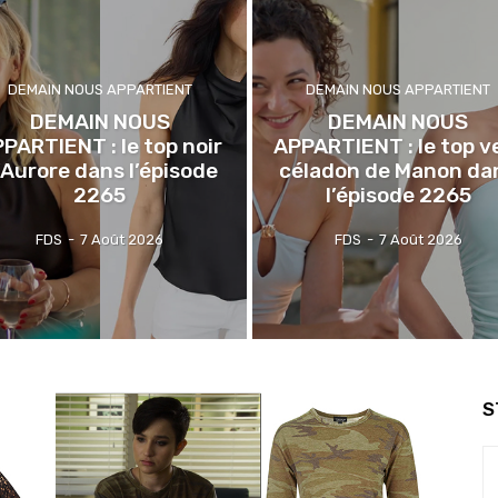
DEMAIN NOUS APPARTIENT
DEMAIN NOUS APPARTIENT
DEMAIN NOUS
DEMAIN NOUS
PARTIENT : le top noir
APPARTIENT : le top v
’Aurore dans l’épisode
céladon de Manon da
2265
l’épisode 2265
FDS
-
7 Août 2026
FDS
-
7 Août 2026
S