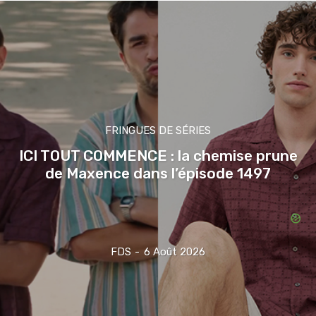
FRINGUES DE SÉRIES
ICI TOUT COMMENCE : la chemise prune
de Maxence dans l’épisode 1497
FDS
-
6 Août 2026