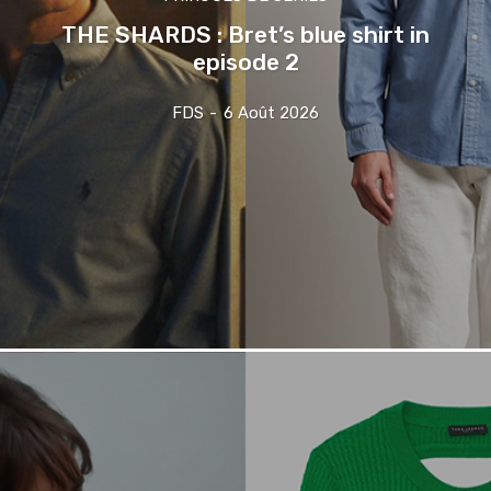
THE SHARDS : Bret’s blue shirt in
episode 2
FDS
-
6 Août 2026